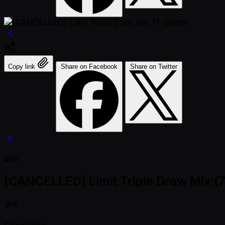
Copy link
Share on Facebook
Share on Twitter
#65
[CANCELLED] Limit Triple Draw Mix 
상태
Completed