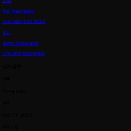
2nd
Koji Nagasaka
스택
805,000
805K
3rd
Junki Kobayashi
스택
678,000
678K
상세정보
상태
Completed
날짜
Sep 01, 2023
시작 시간