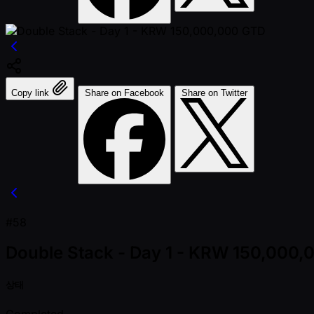
Copy link
Share on Facebook
Share on Twitter
#58
Double Stack - Day 1 - KRW 150,000
상태
Completed