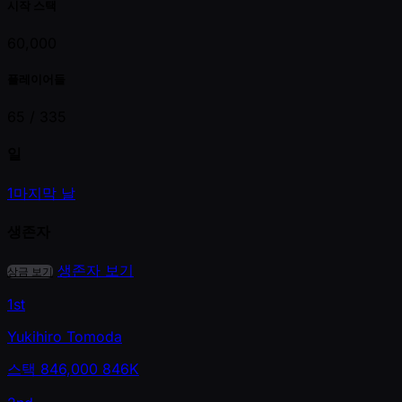
시작 스택
60,000
플레이어들
65 /
335
일
1
마지막 날
생존자
생존자 보기
상금 보기
1st
Yukihiro Tomoda
스택
846,000
846K