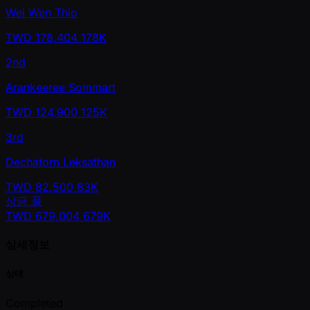
Wei Wen Thio
TWD
178,404
178K
2nd
Arankeeree Sommart
TWD
124,900
125K
3rd
Dechatorn Leksathan
TWD
82,500
83K
상금 풀
TWD
679,004
679K
상세정보
상태
Completed