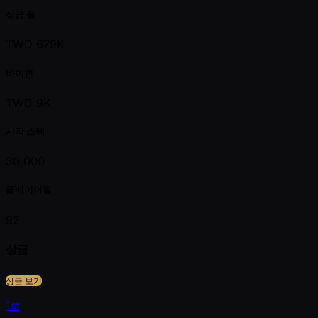
상금 풀
TWD 679K
바이인
TWD 9K
시작 스택
30,000
플레이어들
92
상금
상금 보기
1st