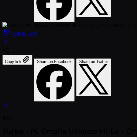
이벤트
사진
Copy link
Share on Facebook
Share on Twitter
#60
Turbo - PL Omaha Ultimate Hi-Lo - Cry 