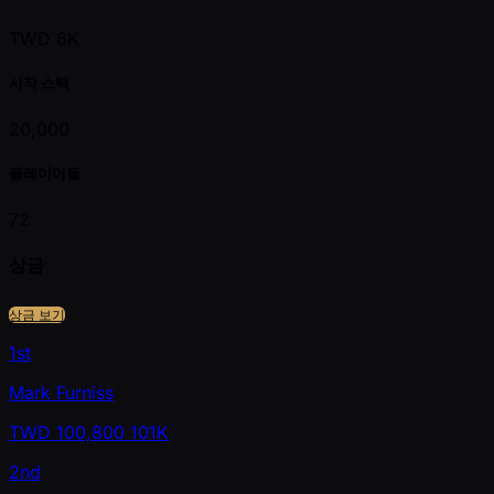
TWD 6K
시작 스택
20,000
플레이어들
72
상금
상금 보기
1st
Mark Furniss
TWD
100,800
101K
2nd