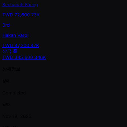
Sechariah Sheng
TWD
72,600
73K
3rd
Hakan Varol
TWD
47,200
47K
상금 풀
TWD
345,600
346K
상세정보
상태
Completed
날짜
Nov 19, 2025