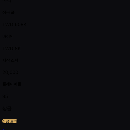
마감
상금 풀
TWD 608K
바이인
TWD 8K
시작 스택
20,000
플레이어들
95
상금
상금 보기