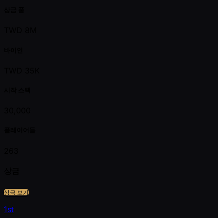
상금 풀
TWD 8M
바이인
TWD 35K
시작 스택
30,000
플레이어들
263
상금
상금 보기
1st