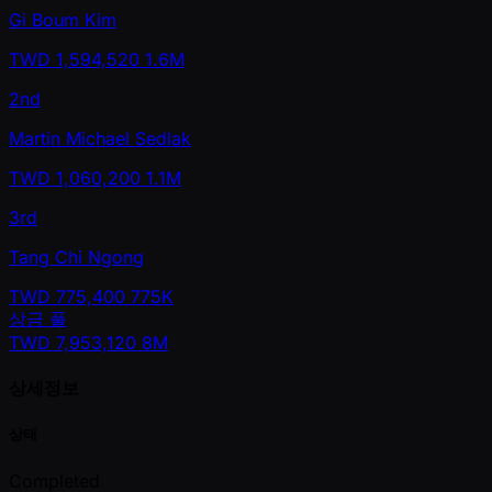
Gi Boum Kim
TWD
1,594,520
1.6M
2nd
Martin Michael Sedlak
TWD
1,060,200
1.1M
3rd
Tang Chi Ngong
TWD
775,400
775K
상금 풀
TWD
7,953,120
8M
상세정보
상태
Completed