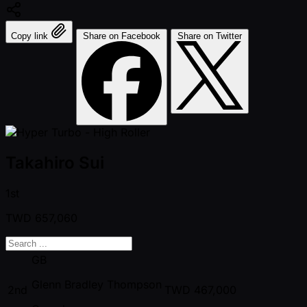
Copy link
Share on Facebook
Share on Twitter
Takahiro Sui
1st
TWD
657,060
GB
Glenn Bradley Thompson
2nd
TWD
467,000