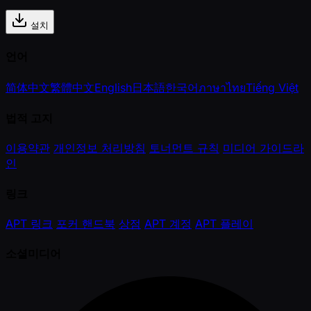
설치
언어
简体中文
繁體中文
English
日本語
한국어
ภาษาไทย
Tiếng Việt
법적 고지
이용약관
개인정보 처리방침
토너먼트 규칙
미디어 가이드라
인
링크
APT 링크
포커 핸드북
상점
APT 계정
APT 플레이
소셜미디어