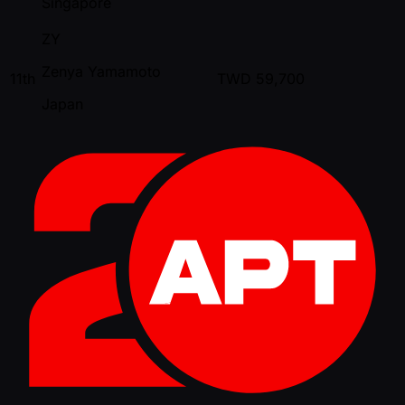
Singapore
ZY
Zenya Yamamoto
11th
TWD
59,700
Japan