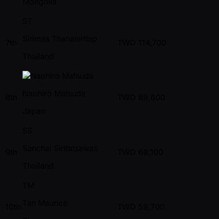
Mongolia
ST
Sirimas Thanalertlap
7th
TWD
114,700
Thailand
Naohiro Matsuda
8th
TWD
89,600
Japan
SS
Sanchai Siritatsawas
9th
TWD
68,100
Thailand
TM
Tan Maurice
10th
TWD
59,700