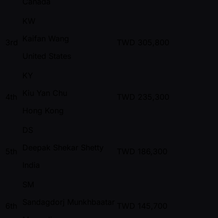
Canada
KW
Kaifan Wang
3rd
TWD
305,800
United States
KY
Kiu Yan Chu
4th
TWD
235,300
Hong Kong
DS
Deepak Shekar Shetty
5th
TWD
186,300
India
SM
Sandagdorj Munkhbaatar
6th
TWD
145,700