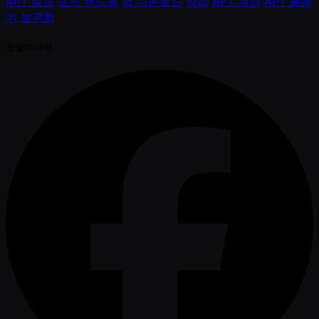
APT 링크
포커 핸드북
앱 다운로드
상점
APT 계정
APT 플레
이
보관함
소셜미디어