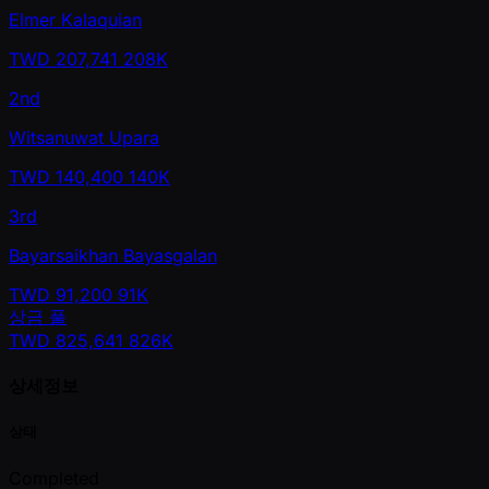
Elmer Kalaquian
TWD
207,741
208K
2nd
Witsanuwat Upara
TWD
140,400
140K
3rd
Bayarsaikhan Bayasgalan
TWD
91,200
91K
상금 풀
TWD
825,641
826K
상세정보
상태
Completed