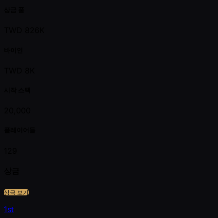
상금 풀
TWD 826K
바이인
TWD 8K
시작 스택
20,000
플레이어들
129
상금
상금 보기
1st