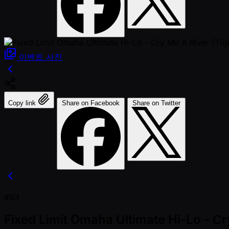
이벤트
사진
Copy link
Share on Facebook
Share on Twitter
#83
Fixed Limit Omaha Ultimate Hi-Lo - Cry