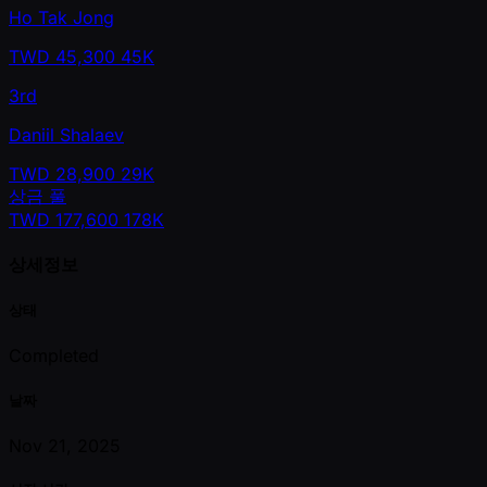
Ho Tak Jong
TWD
45,300
45K
3rd
Daniil Shalaev
TWD
28,900
29K
상금 풀
TWD
177,600
178K
상세정보
상태
Completed
날짜
Nov 21, 2025