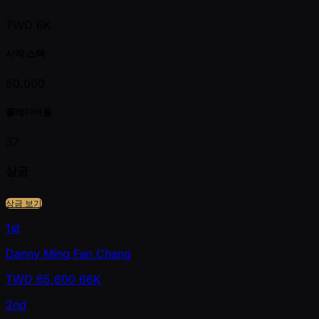
TWD 6K
시작 스택
50,000
플레이어들
37
상금
상금 보기
1st
Danny Ming Fan Chang
TWD
65,600
66K
2nd