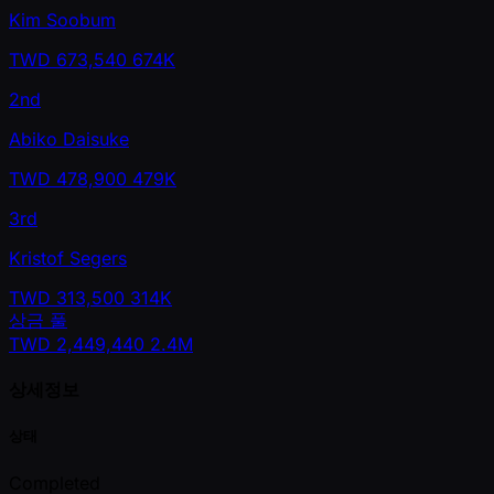
Kim Soobum
TWD
673,540
674K
2nd
Abiko Daisuke
TWD
478,900
479K
3rd
Kristof Segers
TWD
313,500
314K
상금 풀
TWD
2,449,440
2.4M
상세정보
상태
Completed