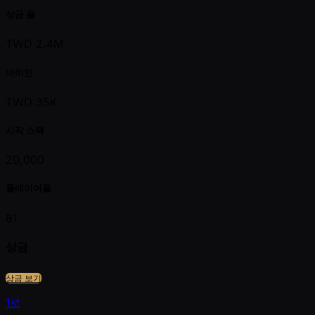
상금 풀
TWD 2.4M
바이인
TWD 35K
시작 스택
20,000
플레이어들
81
상금
상금 보기
1st