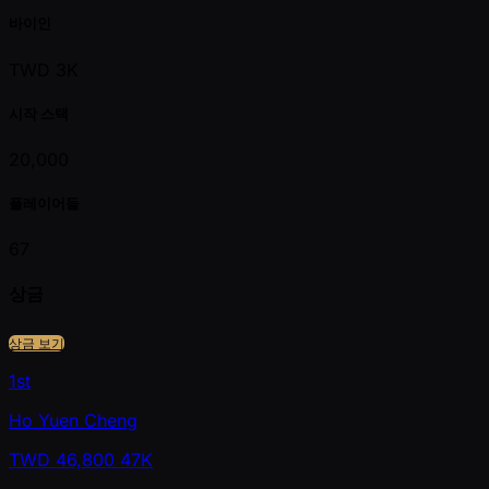
바이인
TWD 3K
시작 스택
20,000
플레이어들
67
상금
상금 보기
1st
Ho Yuen Cheng
TWD
46,800
47K