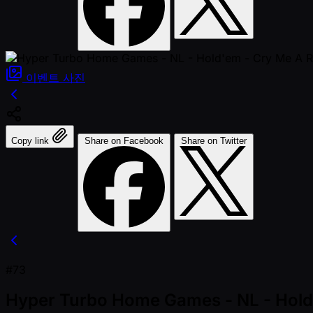
이벤트
사진
Copy link
Share on Facebook
Share on Twitter
#73
Hyper Turbo Home Games - NL - Hold'em