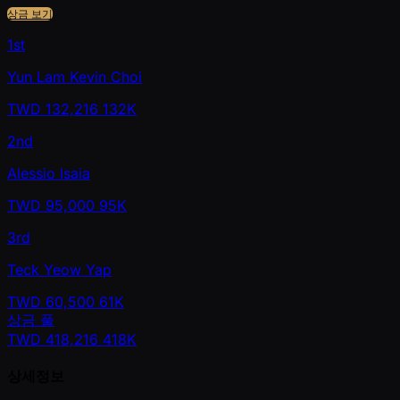
상금 보기
1st
Yun Lam Kevin Choi
TWD
132,216
132K
2nd
Alessio Isaia
TWD
95,000
95K
3rd
Teck Yeow Yap
TWD
60,500
61K
상금 풀
TWD
418,216
418K
상세정보