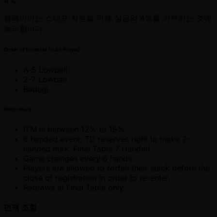
4%
플레이어는 스태프 지원을 위해 상금의 4%를 기부하는 것에
동의합니다.
Order of Formats to be Played
A-5 Lowball
2-7 Lowball
Badugi
Mechanics
ITM is between 12% to 15%.
6 handed event, TD reserves right to make 7-
handed max. Final Table 7 Handed
Game changes every 6 hands.
Players are allowed to forfeit their stack before the
close of registration in order to re-enter.
Redraws at Final Table only.
면책 조항