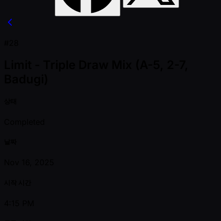
#28
Limit - Triple Draw Mix (A-5, 2-7,
Badugi)
상태
Completed
날짜
Nov 16, 2025
시작 시간
4:15 PM