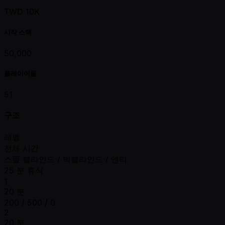
TWD 10K
시작 스택
50,000
플레이어들
51
구조
레벨
전체 시간
스몰 블라인드 / 빅블라인드 / 앤티
25 분 휴식
1
20 분
200 / 500 / 0
2
20 분