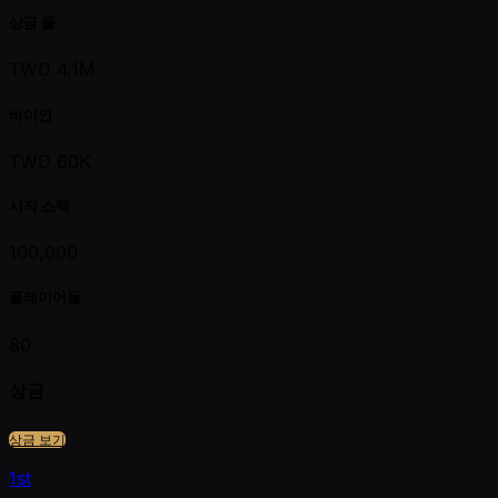
상금 풀
TWD 4.1M
바이인
TWD 60K
시작 스택
100,000
플레이어들
80
상금
상금 보기
1st