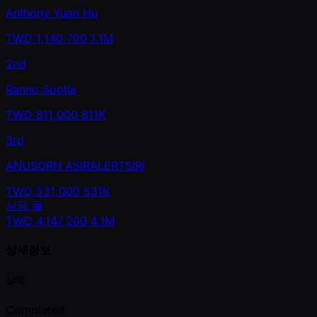
Anthony Yuan Hu
TWD
1,140,700
1.1M
2nd
Ranno Sootla
TWD
811,000
811K
3rd
ANUSORN ASIRALERTSIRI
TWD
531,000
531K
상금 풀
TWD
4,147,200
4.1M
상세정보
상태
Completed