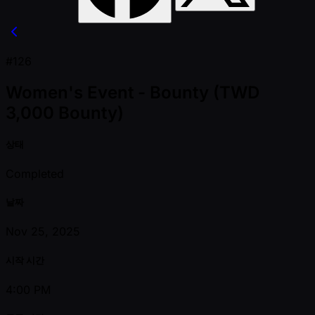
#126
Women's Event - Bounty (TWD
3,000 Bounty)
상태
Completed
날짜
Nov 25, 2025
시작 시간
4:00 PM