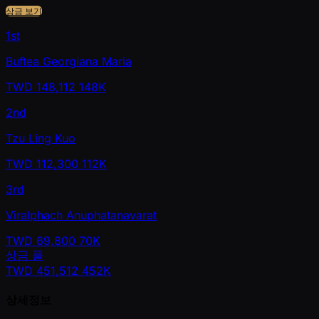
상금 보기
1st
Buftea Georgiana Maria
TWD
148,112
148K
2nd
Tzu Ling Kuo
TWD
112,300
112K
3rd
Viralphach Anuphatanavarat
TWD
69,800
70K
상금 풀
TWD
451,512
452K
상세정보