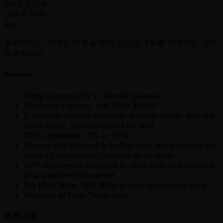
TWD
1,604
스태프 비용
4%
플레이어는 스태프 지원을 위해 상금의 4%를 기부하는 것에
동의합니다.
Mechanics:
Entry is open only to female players.
Eliminate a player, win TWD 3,000!
If multiple players eliminate another player with the
same hand, the bounty will be split.
ITM is between 12% to 15%.
Players are allowed to forfeit their stack before the
close of registration in order to re-enter.
APT reserves to the right to drop play to 8 handed
at any point of the event.
Big Blind Ante - Big Blind is paid before the Ante.
Redraws at Final Table only.
면책 조항