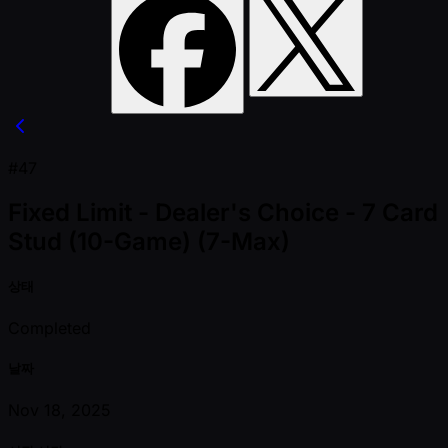
#47
Fixed Limit - Dealer's Choice - 7 Card
Stud (10-Game) (7-Max)
상태
Completed
날짜
Nov 18, 2025