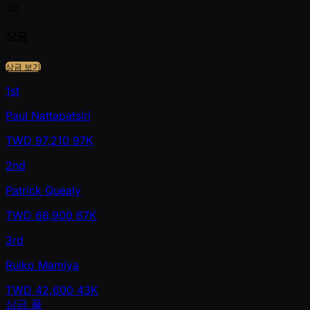
32
상금
상금 보기
1st
Paul Nattapatsiri
TWD
97,210
97K
2nd
Patrick Quealy
TWD
66,900
67K
3rd
Ruiko Mamiya
TWD
42,600
43K
상금 풀