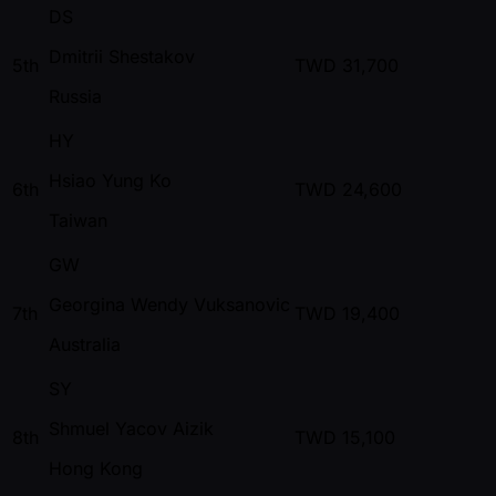
DS
Dmitrii Shestakov
5th
TWD
31,700
Russia
HY
Hsiao Yung Ko
6th
TWD
24,600
Taiwan
GW
Georgina Wendy Vuksanovic
7th
TWD
19,400
Australia
SY
Shmuel Yacov Aizik
8th
TWD
15,100
Hong Kong