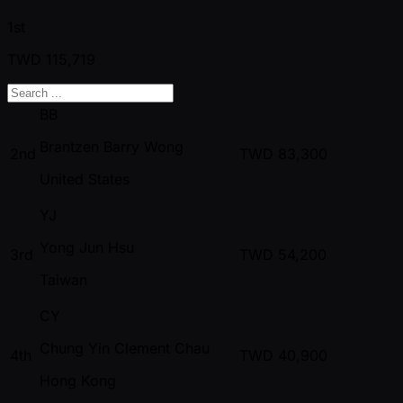
1st
TWD
115,719
BB
Brantzen Barry Wong
2nd
TWD
83,300
United States
YJ
Yong Jun Hsu
3rd
TWD
54,200
Taiwan
CY
Chung Yin Clement Chau
4th
TWD
40,900
Hong Kong