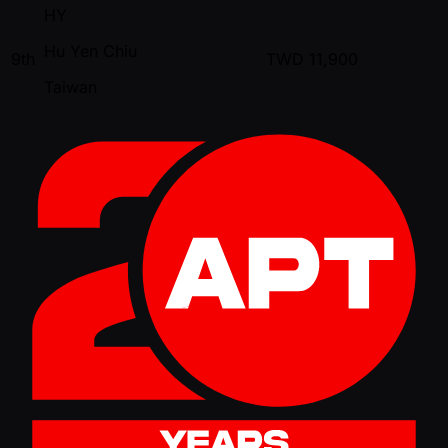
HY
Hu Yen Chiu
9th
TWD
11,900
Taiwan