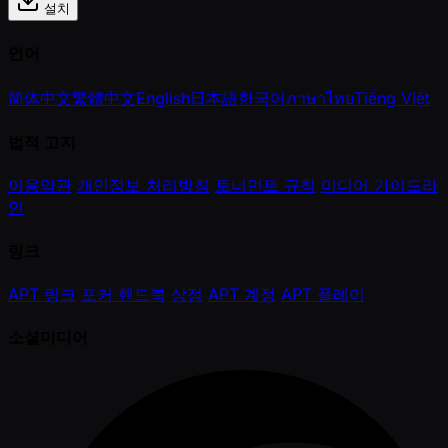
설치
언어
简体中文
繁體中文
English
日本語
한국어
ภาษาไทย
Tiếng Việt
법적 고지
이용약관
개인정보 처리방침
토너먼트 규칙
미디어 가이드라
인
링크
APT 링크
포커 핸드북
상점
APT 계정
APT 플레이
소셜미디어