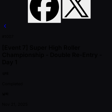
#1007
[Event 7] Super High Roller
Championship - Double Re-Entry -
Day 1
상태
Completed
날짜
Nov 21, 2025