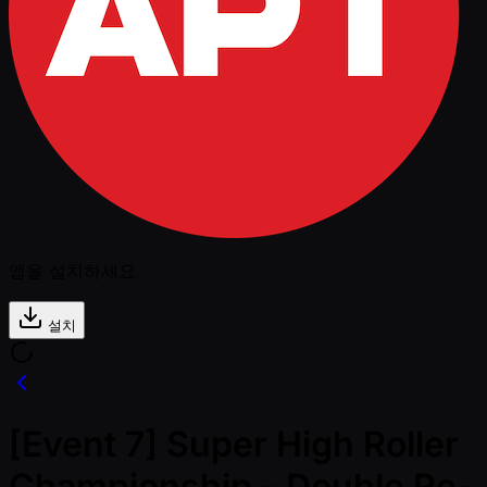
앱을 설치하세요
설치
[Event 7] Super High Roller
Championship - Double Re-