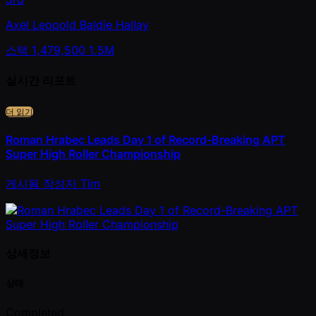
Axel Leopold Baldie Hallay
스택
1,479,500
1.5M
실시간 리포트
더 읽기
Roman Hrabec Leads Day 1 of Record-Breaking APT
Super High Roller Championship
게시됨
작성자
Tim
상세정보
상태
Completed