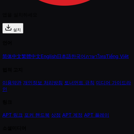
앱을 설치하세요
설치
언어
简体中文
繁體中文
English
日本語
한국어
ภาษาไทย
Tiếng Việt
법적 고지
이용약관
개인정보 처리방침
토너먼트 규칙
미디어 가이드라
인
링크
APT 링크
포커 핸드북
상점
APT 계정
APT 플레이
소셜미디어