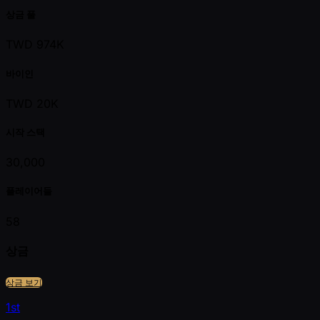
상금 풀
TWD 974K
바이인
TWD 20K
시작 스택
30,000
플레이어들
58
상금
상금 보기
1st