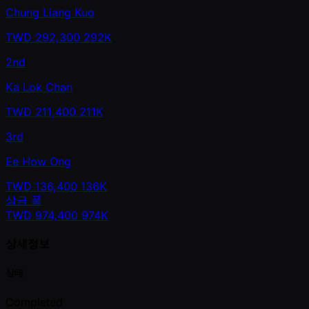
Chung Liang Kuo
TWD
292,300
292K
2nd
Ka Lok Chan
TWD
211,400
211K
3rd
Ee How Ong
TWD
136,400
136K
상금 풀
TWD
974,400
974K
상세정보
상태
Completed