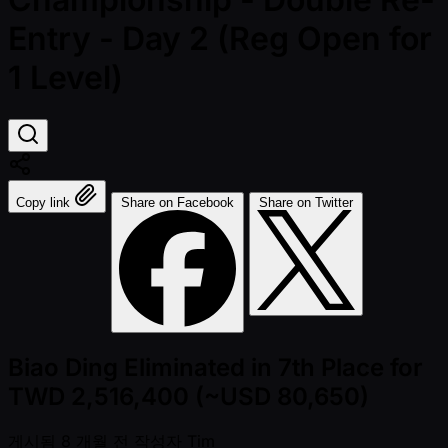
Entry - Day 2 (Reg Open for
1 Level)
Copy link
Share on Facebook
Share on Twitter
Biao Ding Eliminated in 7th Place for
TWD 2,516,400 (~USD 80,650)
게시됨
8 개월 전
작성자
Tim