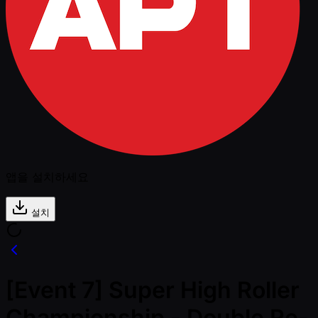
앱을 설치하세요
설치
[Event 7] Super High Roller
Championship - Double Re-