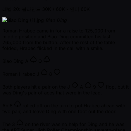
레벨 20: 블라인드 30K / 60K
- 앤티 60K
Biao Ding
Roman Hrabec came in for a raise to 125,000 from
middle position and Biao Ding committed his last
265,000 from the button. After the rest of the table
folded, Hrabec flicked in the call with a smile.
Biao Ding
A
Q
Roman Hrabec
J
8
Both players hit a pair on the
J
A
9
flop, but it
was Ding's pair of aces that were in the lead.
An
8
rolled off on the turn to put Hrabec ahead with
two pair, and leave Ding with one foot out the door.
The
3
on the river was no help for Ding and he was
the APT Super High Roller Championship seventh-place