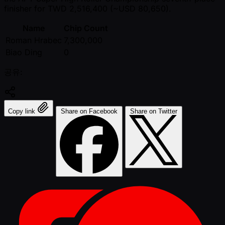
finisher for TWD 2,516,400 ( ~USD 80,650).
Name
Chip Count
Roman Hrabec
7,300,000
Biao Ding
0
공유:
Copy link
Share on Facebook
Share on Twitter