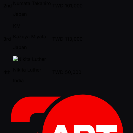
Numata Takahiro
2nd
TWD
101,000
Japan
KM
Kazuya Miyata
3rd
TWD
113,000
Japan
Nikita Luther
4th
TWD
50,000
India