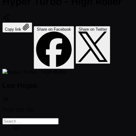
Hyper Turbo - High Roller
Copy link
Share on Facebook
Share on Twitter
Lee Hojae
1st
TWD
150,720
NT