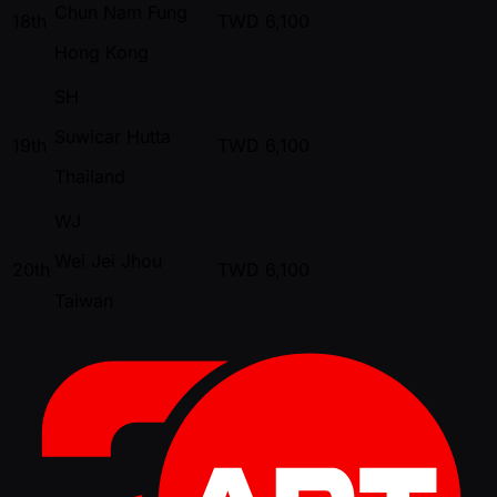
Chun Nam Fung
18th
TWD
6,100
Hong Kong
SH
Suwicar Hutta
19th
TWD
6,100
Thailand
WJ
Wei Jei Jhou
20th
TWD
6,100
Taiwan