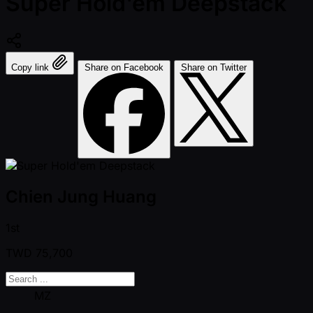
Super Hold'em Deepstack
Copy link
Share on Facebook
Share on Twitter
Chien Jung Huang
1st
TWD
75,700
MZ