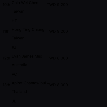
Chih Wei Chen
10th
TWD
9,200
Taiwan
HT
Hong Ting Chiang
11th
TWD
9,200
Taiwan
EJ
Evan James Mijo
12th
TWD
8,000
Australia
AC
Apirat Chantawibul
13th
TWD
8,000
Thailand
JL