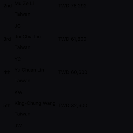
Mu Ze Li
2nd
TWD
76,292
Taiwan
JC
Jui Chia Lin
3rd
TWD
61,800
Taiwan
YC
Yu Chuan Lin
4th
TWD
60,600
Taiwan
KW
King-Chung Wang
5th
TWD
32,600
Taiwan
JW