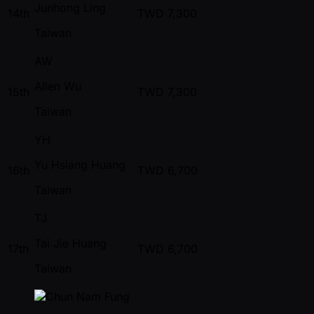
Junhong Ling
14th
TWD
7,300
Taiwan
AW
Allen Wu
15th
TWD
7,300
Taiwan
YH
Yu Hsiang Huang
16th
TWD
6,700
Taiwan
TJ
Tai Jie Huang
17th
TWD
6,700
Taiwan