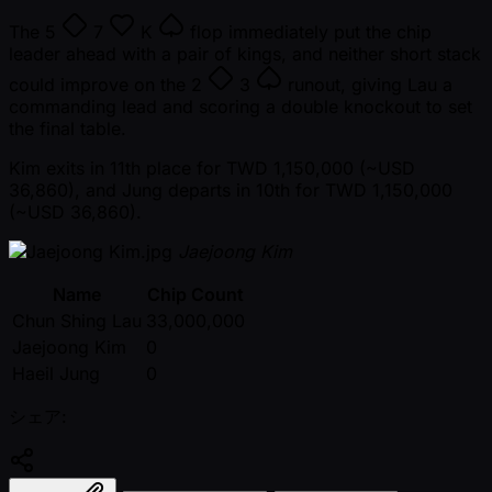
The
5
7
K
flop immediately put the chip
leader ahead with a pair of kings, and neither short stack
could improve on the
2
3
runout, giving Lau a
commanding lead and scoring a double knockout to set
the final table.
Kim exits in 11th place for TWD 1,150,000 ( ~USD
36,860), and Jung departs in 10th for TWD 1,150,000
( ~USD 36,860).
Jaejoong Kim
Name
Chip Count
Chun Shing Lau
33,000,000
Jaejoong Kim
0
Haeil Jung
0
シェア: