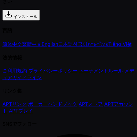
さい
インストール
言語
简体中文
繁體中文
English
日本語
한국어
ภาษาไทย
Tiếng Việt
法的情報
ご利用規約
プライバシーポリシー
トーナメントルール
メデ
ィアガイドライン
リンク集
APTリンク
ポーカーハンドブック
APTストア
APTアカウン
ト
APTプレイ
SNSでフォロー