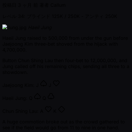
投稿日
3 ヶ月 前
著者
Callum
レベル 34: ブラインド 125K / 250K
- アンティ 250K
Haeil Jung
Haeil Jung raised to 500,000 from under the gun before
Jaejoong Kim three-bet shoved from the hijack with
4,700,000.
Button Chun Shing Lau then four-bet to 12,000,000, and
Jung called off his remaining chips, sending all three to a
showdown.
Jaejoong Kim:
J
J
Haeil Jung:
Q
Q
Chun Shing Lau:
A
K
A huge commotion broke out as the crowd gathered to
see if the field would go from 11 to nine in one hand.