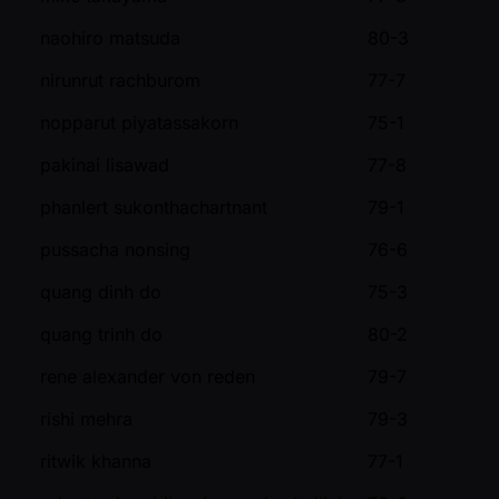
naohiro matsuda
80-3
nirunrut rachburom
77-7
nopparut piyatassakorn
75-1
pakinai lisawad
77-8
phanlert sukonthachartnant
79-1
pussacha nonsing
76-6
quang dinh do
75-3
quang trinh do
80-2
rene alexander von reden
79-7
rishi mehra
79-3
ritwik khanna
77-1