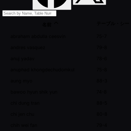
テーブル・シー
名前
abraham abdulla ceesvin
75-7
andres vasquez
79-8
anuj yadav
78-6
anuphad khongdechudomkul
75-8
aung myo
88-3
bawoo hyun shik yun
74-8
chi dung tran
88-5
chi jen chu
80-8
chih wei fan
79-4