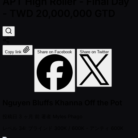
APT High Roller - Final Day
- TWD 20,000,000 GTD
Copy link
Share on Facebook
Share on Twitter
Nguyen Bluffs Khanna Off the Pot
投稿日
3 ヶ月 前
著者
Myles Phago
レベル 34: ブラインド 300K / 600K
- アンティ 600K