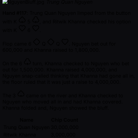
Trung Quan Nguyen
Hand #117
: Trung Quan Nguyen limped from the button
with
K
5
, and Ritwik Khanna checked his option
with
K
6
.
Flop came
6
Q
Q
. Nguyen bet out for
600,000 and Khanna raised to 1,800,000.
On the
6
turn, Khanna checked to Nguyen who bet
out for 1,500,000. Khanna raised 4,000,000, and
Nguyen snap-called thinking that Khanna had gone all in,
the floor ruled that it was just a raise to 4,000,000.
The
3
came on the river and Khanna checked to
Nguyen who moved all in and had Khanna covered.
Khanna folded and, Nguyen showed the bluff.
Name
Chip Count
Trung Quan Nguyen
30,000,000
Ritwik Khanna
3,000,000