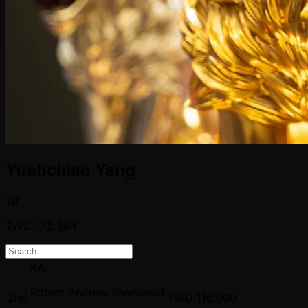
Yuehchiao Yang
1st
TWD
173,384
RA
Robert Andrew Sherwood
2nd
TWD
116,000