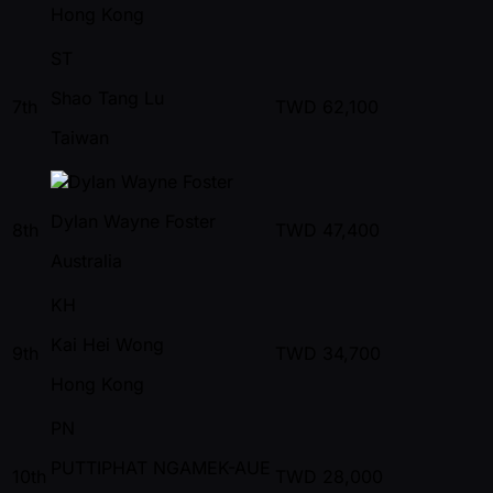
Hong Kong
ST
Shao Tang Lu
7th
TWD
62,100
Taiwan
Dylan Wayne Foster
8th
TWD
47,400
Australia
KH
Kai Hei Wong
9th
TWD
34,700
Hong Kong
PN
PUTTIPHAT NGAMEK-AUE
10th
TWD
28,000