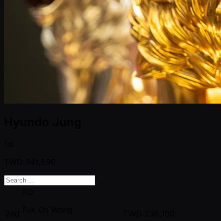
Hyundo Jung
1st
TWD
341,590
FO
Fuk On Wong
2nd
TWD
235,100