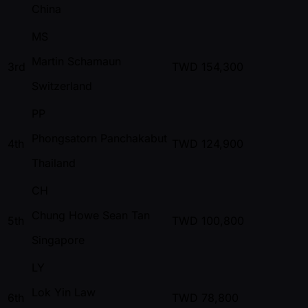
China
MS
Martin Schamaun
3rd
TWD
154,300
Switzerland
PP
Phongsatorn Panchakabut
4th
TWD
124,900
Thailand
CH
Chung Howe Sean Tan
5th
TWD
100,800
Singapore
LY
Lok Yin Law
6th
TWD
78,800