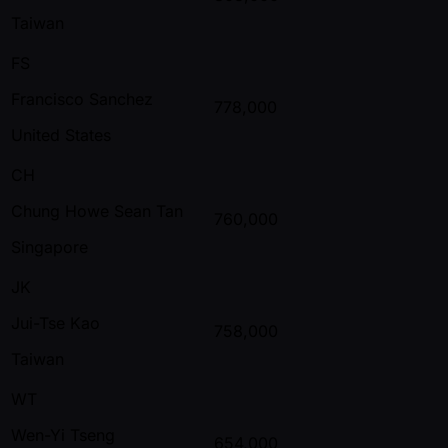
Taiwan
FS
Francisco Sanchez
778,000
United States
CH
Chung Howe Sean Tan
760,000
Singapore
JK
Jui-Tse Kao
758,000
Taiwan
WT
Wen-Yi Tseng
654,000