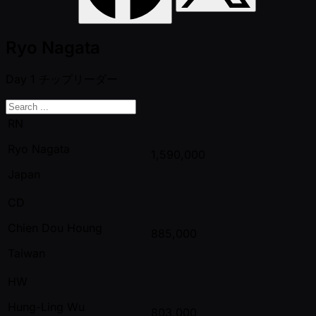
Ryo Nagata
Day 1
チップリーダー
RN
Ryo Nagata
1,590,000
Japan
CD
Chien Dou Houng
885,000
Taiwan
HW
Hung-Ling Wu
803,000