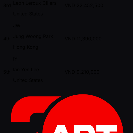
Leon Leroux Cillers
3rd
VND
22,452,500
United States
JW
Jung Woong Park
4th
VND
11,390,000
Hong Kong
IY
Ian Yen Lee
5th
VND
9,210,000
United States