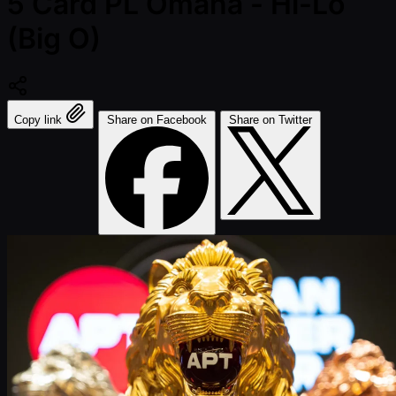
5 Card PL Omaha - Hi-Lo
(Big O)
Copy link
Share on Facebook
Share on Twitter