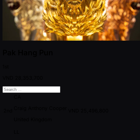
Pak Hang Pun
1st
VND
28,353,700
CA
Craig Anthony Cooper
2nd
VND
25,496,800
United Kingdom
LL