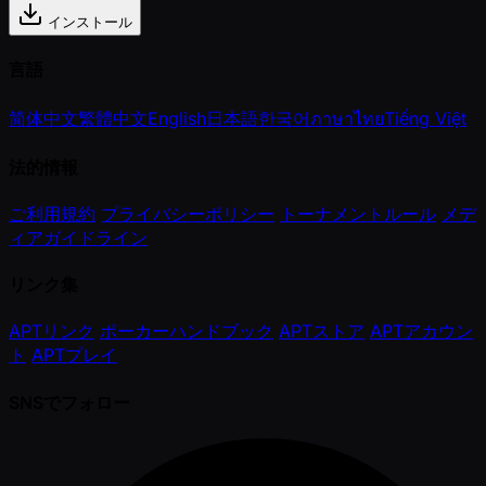
インストール
言語
简体中文
繁體中文
English
日本語
한국어
ภาษาไทย
Tiếng Việt
法的情報
ご利用規約
プライバシーポリシー
トーナメントルール
メデ
ィアガイドライン
リンク集
APTリンク
ポーカーハンドブック
APTストア
APTアカウン
ト
APTプレイ
SNSでフォロー