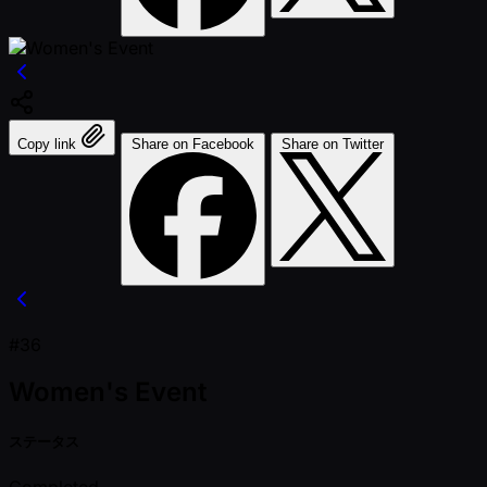
Copy link
Share on Facebook
Share on Twitter
#36
Women's Event
ステータス
Completed