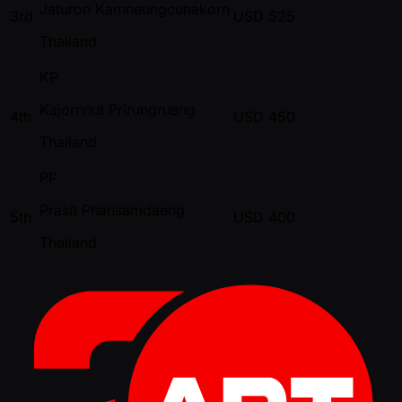
Jaturon Kamneungcunakorn
3rd
USD
525
Thailand
KP
Kajornnut Prirungrueng
4th
USD
450
Thailand
PP
Prasit Phansamdaeng
5th
USD
400
Thailand