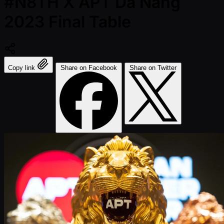
#N8TH X APT Da Nang
2023 Final Table
Copy link
Share on Facebook
Share on Twitter