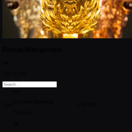
Pichai Rianjaroen
1st
USD
1,000
VN
Vorranet Netmook
2nd
USD
675
Thailand
JK