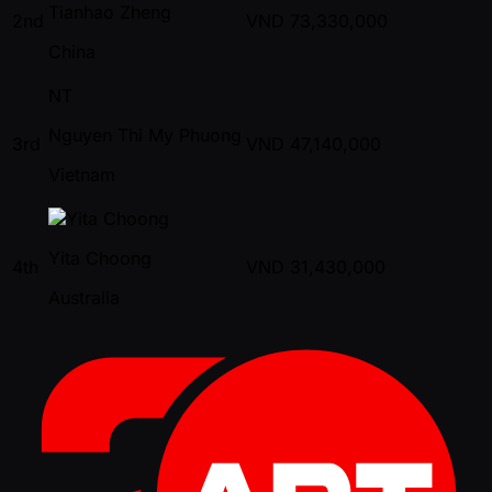
Tianhao Zheng
2nd
VND
73,330,000
China
NT
Nguyen Thi My Phuong
3rd
VND
47,140,000
Vietnam
Yita Choong
4th
VND
31,430,000
Australia