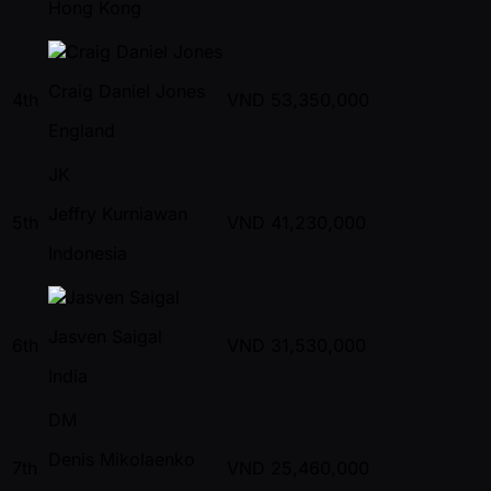
Hong Kong
Craig Daniel Jones
4th
VND
53,350,000
England
JK
Jeffry Kurniawan
5th
VND
41,230,000
Indonesia
Jasven Saigal
6th
VND
31,530,000
India
DM
Denis Mikolaenko
7th
VND
25,460,000