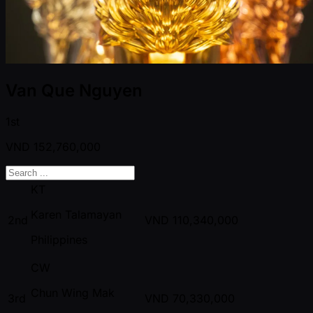
Van Que Nguyen
1st
VND
152,760,000
KT
Karen Talamayan
2nd
VND
110,340,000
Philippines
CW
Chun Wing Mak
3rd
VND
70,330,000