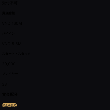
受付不可
賞金総額
VND 160M
バイイン
VND 5.5M
スタート・スタック
20,000
プレイヤー
33
賞金配分
賞金を見る