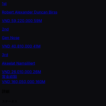
1st
Robert Alexander Duncan Birss
VND
59,220,000
59M
2nd
Gen Nose
VND
40,810,000
41M
3rd
Akeelat Namsililert
VND
26,010,000
26M
賞金総額
VND
160,050,000
160M
詳細
ステータス