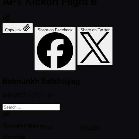
APT Kickoff Flight B
Copy link
Share on Facebook
Share on Twitter
Batmunkh Batkhuyag
Day 1/B
チップリーダー
BB
Batmunkh Batkhuyag
503,000
Mongolia