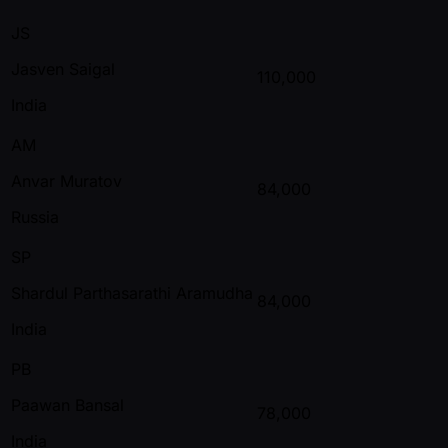
JS
Jasven Saigal
110,000
India
AM
Anvar Muratov
84,000
Russia
SP
Shardul Parthasarathi Aramudha
84,000
India
PB
Paawan Bansal
78,000
India