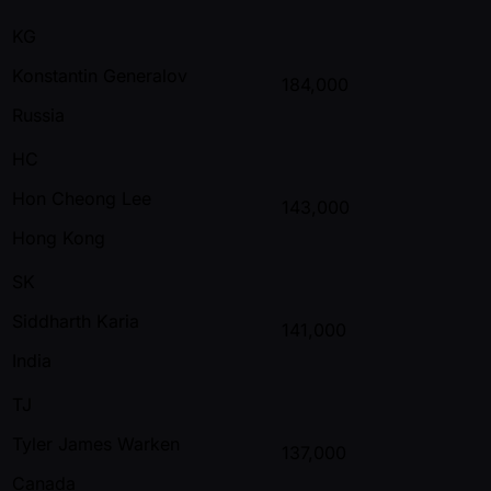
KG
Konstantin Generalov
184,000
Russia
HC
Hon Cheong Lee
143,000
Hong Kong
SK
Siddharth Karia
141,000
India
TJ
Tyler James Warken
137,000
Canada