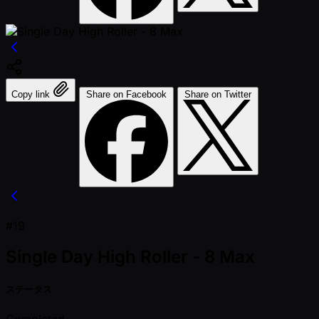
Copy link
Share on Facebook
Share on Twitter
#19
Single Day High Roller - 8 Max
ステータス
Completed