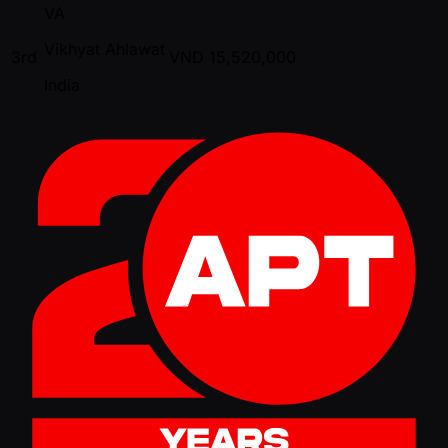
VA
Vikhyat Ahlawat
3rd
VND
15,520,000
India