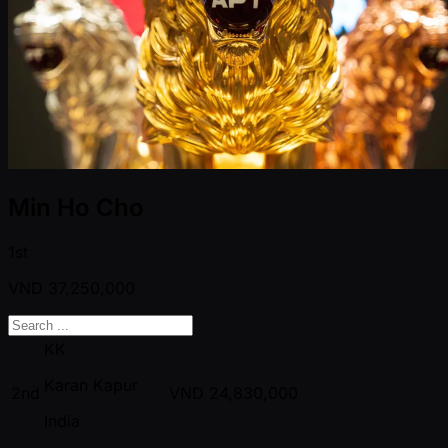
Min Ho Cho
1st
VND
37,250,000
KK
Karan Kapur
2nd
VND
24,830,000
India