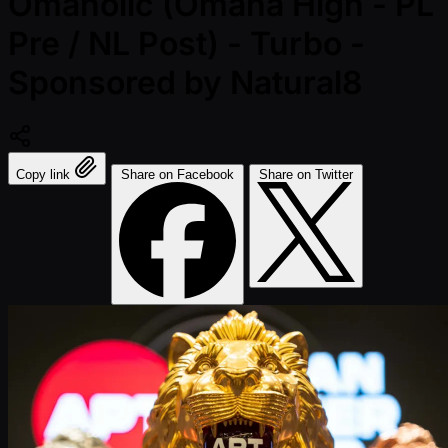
Omaholic (Omaha High - PL
Pre / NL Post) - Turbo -
Sponsored by Natural8
Copy link
Share on Facebook
Share on Twitter