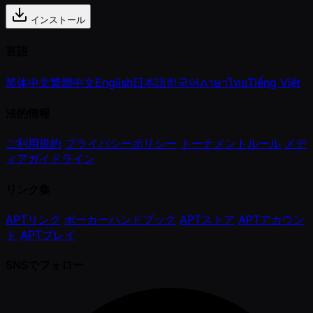
インストール
言語
简体中文
繁體中文
English
日本語
한국어
ภาษาไทย
Tiếng Việt
法的情報
ご利用規約
プライバシーポリシー
トーナメントルール
メデ
ィアガイドライン
リンク集
APTリンク
ポーカーハンドブック
APTストア
APTアカウン
ト
APTプレイ
SNSでフォロー