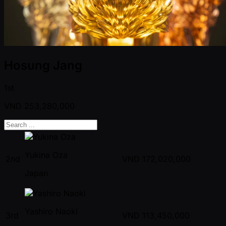
Hosung Jang
1st
VND
253,280,000
Yukina Oza
2nd
VND
172,020,000
Japan
Yashiro Naoki
3rd
VND
113,450,000