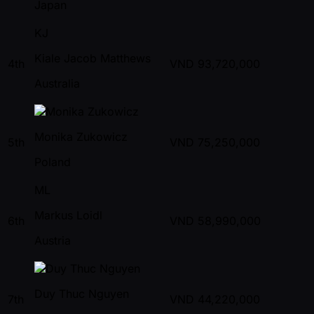
Japan
KJ
Kiale Jacob Matthews
4th
VND
93,720,000
Australia
Monika Zukowicz
5th
VND
75,250,000
Poland
ML
Markus Loidl
6th
VND
58,990,000
Austria
Duy Thuc Nguyen
7th
VND
44,220,000