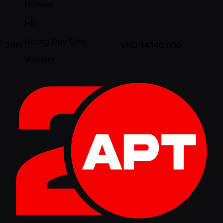
Norway
HD
Hoang Duy Dinh
20th
VND
14,140,000
Vietnam