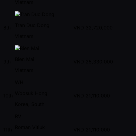
Vietnam
Tran Duc Dong
8th
VND
32,720,000
Vietnam
Bien Mai
9th
VND
25,330,000
Vietnam
WH
Woosuk Hong
10th
VND
21,110,000
Korea, South
RV
Roman Vitiuk
11th
VND
21,110,000