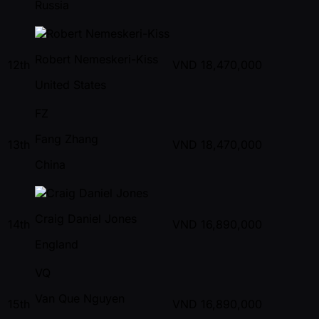
Russia
Robert Nemeskeri-Kiss
12th
VND
18,470,000
United States
FZ
Fang Zhang
13th
VND
18,470,000
China
Craig Daniel Jones
14th
VND
16,890,000
England
VQ
Van Que Nguyen
15th
VND
16,890,000