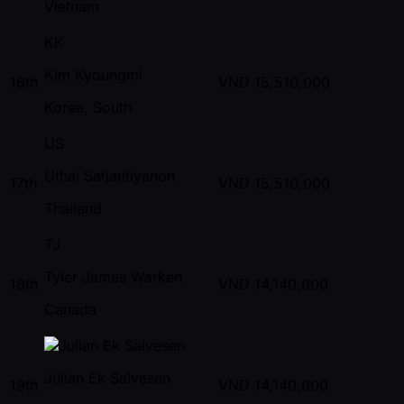
Vietnam
KK
Kim Kyoungmi
16th
VND
15,510,000
Korea, South
US
Uthai Satjatitiyanon
17th
VND
15,510,000
Thailand
TJ
Tyler James Warken
18th
VND
14,140,000
Canada
Julian Ek Salvesen
19th
VND
14,140,000