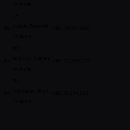
Australia
JB
Jitrada Boonnak
3rd
VND
30,740,000
Thailand
NW
Nicholas Williams
4th
VND
22,230,000
Australia
GJ
Gatmanee Jitlert
5th
VND
17,970,000
Thailand