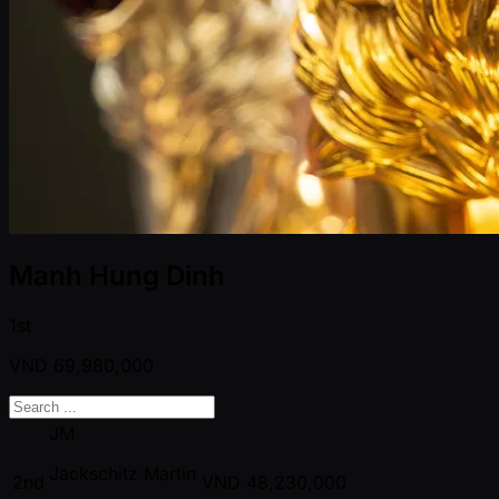
Manh Hung Dinh
1st
VND
69,980,000
JM
Jackschitz Martin
2nd
VND
48,230,000