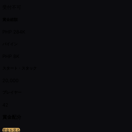
受付不可
賞金総額
PHP 284K
バイイン
PHP 8K
スタート・スタック
20,000
プレイヤー
42
賞金配分
賞金を見る