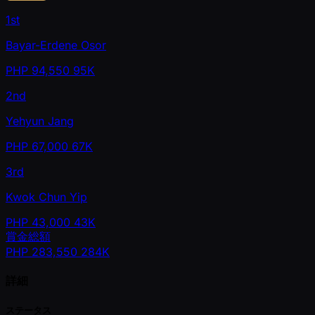
1st
Bayar-Erdene Osor
PHP
94,550
95K
2nd
Yehyun Jang
PHP
67,000
67K
3rd
Kwok Chun Yip
PHP
43,000
43K
賞金総額
PHP
283,550
284K
詳細
ステータス