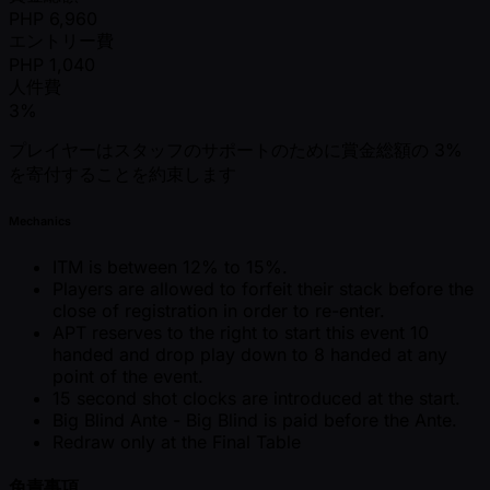
PHP
6,960
エントリー費
PHP
1,040
人件費
3%
プレイヤーはスタッフのサポートのために賞金総額の 3%
を寄付することを約束します
Mechanics
ITM is between 12% to 15%.
Players are allowed to forfeit their stack before the
close of registration in order to re-enter.
APT reserves to the right to start this event 10
handed and drop play down to 8 handed at any
point of the event.
15 second shot clocks are introduced at the start.
Big Blind Ante - Big Blind is paid before the Ante.
Redraw only at the Final Table
免責事項