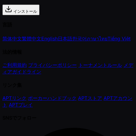
インストール
言語
简体中文
繁體中文
English
日本語
한국어
ภาษาไทย
Tiếng Việt
法的情報
ご利用規約
プライバシーポリシー
トーナメントルール
メデ
ィアガイドライン
リンク集
APTリンク
ポーカーハンドブック
APTストア
APTアカウン
ト
APTプレイ
SNSでフォロー