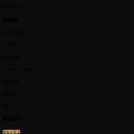
受付不可
賞金総額
PHP 451K
バイイン
PHP 6K
スタート・スタック
40,000
プレイヤー
89
賞金配分
賞金を見る