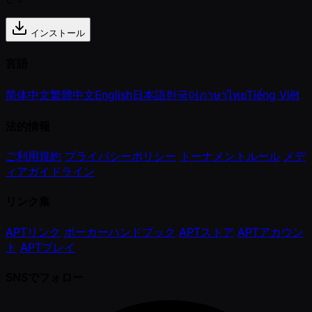
インストール
言語
简体中文
繁體中文
English
日本語
한국어
ภาษาไทย
Tiếng Việt
法的情報
ご利用規約
プライバシーポリシー
トーナメントルール
メデ
ィアガイドライン
リンク集
APTリンク
ポーカーハンドブック
APTストア
APTアカウン
ト
APTプレイ
SNSでフォロー