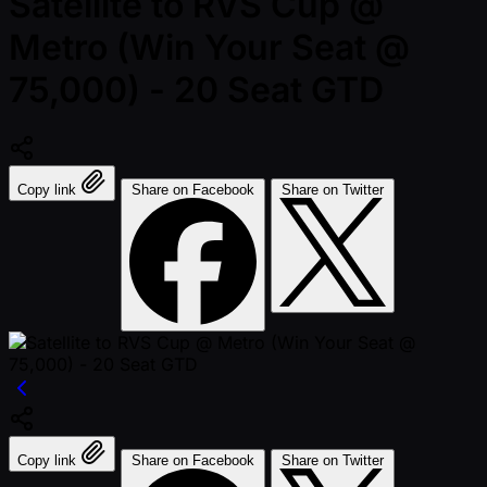
Satellite to RVS Cup @
Metro (Win Your Seat @
75,000) - 20 Seat GTD
Copy link
Share on Facebook
Share on Twitter
Copy link
Share on Facebook
Share on Twitter