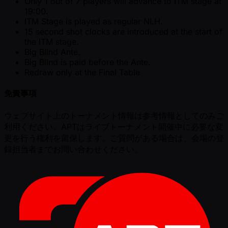
Only 1 out of 7 players will advance to ITM stage at
19:00.
ITM Stage is played as regular NLH.
15 second shot clocks are introduced at the start of
the ITM stage.
Big Blind Ante.
Big Blind is paid before the Ante.
Redraw only at the Final Table
免責事項
ウェブサイト上のトーナメント情報は参考情報としてのみご
利用ください。APTはライブトーナメント開催中に必要な変
更を行う権利を留保します。ご質問がある場合は、会場の登
録担当者までお問い合わせください。