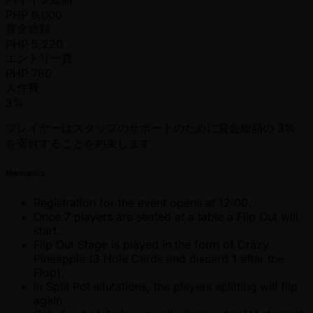
PHP
6,000
賞金総額
PHP
5,220
エントリー費
PHP
780
人件費
3%
プレイヤーはスタッフのサポートのために賞金総額の 3%
を寄付することを約束します
Mechanics
Registration for the event opens at 12:00.
Once 7 players are seated at a table a Flip Out will
start.
Flip Out Stage is played in the form of Crazy
Pineapple (3 Hole Cards and discard 1 after the
Flop).
In Split Pot situtations, the players splitting will flip
again.