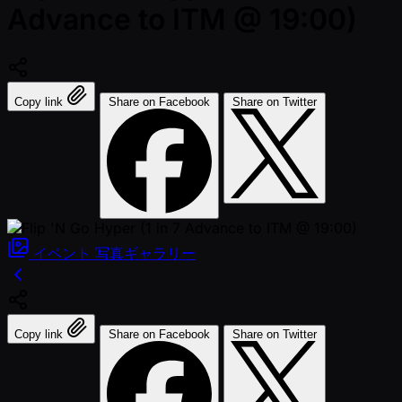
Advance to ITM @ 19:00)
Copy link
Share on Facebook
Share on Twitter
イベント
写真ギャラリー
Copy link
Share on Facebook
Share on Twitter