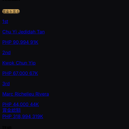
賞金を見る
1st
Chu Yi Jedidah Tan
PHP
90,994
91K
2nd
Kwok Chun Yip
PHP
67,000
67K
3rd
Marc Richelieu Rivera
PHP
44,000
44K
賞金総額
PHP
318,994
319K
詳細