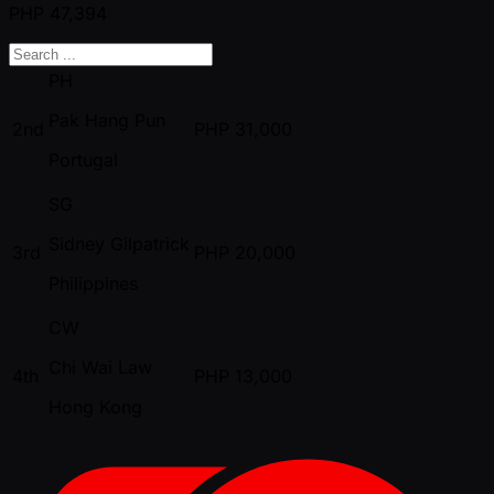
PHP
47,394
PH
Pak Hang Pun
2nd
PHP
31,000
Portugal
SG
Sidney Gilpatrick
3rd
PHP
20,000
Philippines
CW
Chi Wai Law
4th
PHP
13,000
Hong Kong