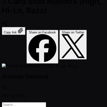
7 Card Stud Masters (High,
Hi-Lo, Razz)
Copy link
Share on Facebook
Share on Twitter
Antonio Seremet
1st
PHP
427,460