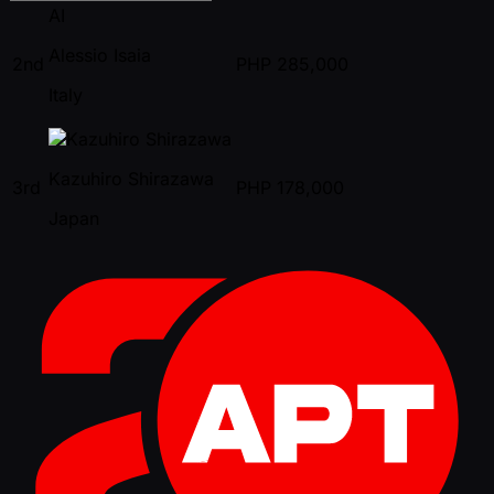
AI
Alessio Isaia
2nd
PHP
285,000
Italy
Kazuhiro Shirazawa
3rd
PHP
178,000
Japan