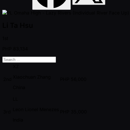
Li Ta Hsu
1st
PHP
83,134
XZ
Xiaochuan Zhang
2nd
PHP
56,000
China
LL
Leon Lionel Menezes
3rd
PHP
35,000
India