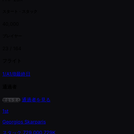
スタート・スタック
40,000
プレイヤー
23 /
164
フライト
1/A
1/B
最終日
通過者
通過者を見る
賞金を見る
1st
Georgios Skarparis
スタック
729,000
729K