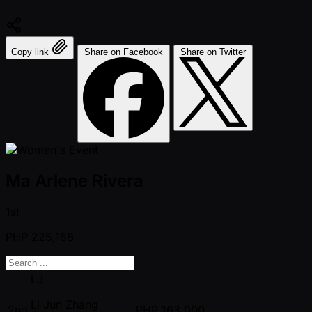
Copy link
Share on Facebook
Share on Twitter
Ma Arlene Rivera
1st
PHP
225,168
LJ
Li Jun Zhang
2nd
PHP
163,000