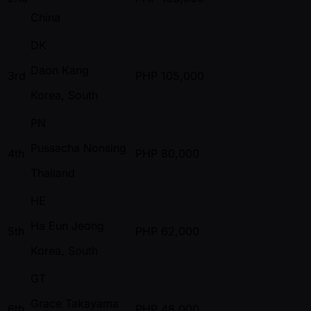
China
DK
Daon Kang
3rd
PHP
105,000
Korea, South
PN
Pussacha Nonsing
4th
PHP
80,000
Thailand
HE
Ha Eun Jeong
5th
PHP
62,000
Korea, South
GT
Grace Takayama
6th
PHP
48,000