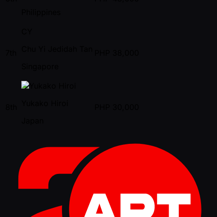
Philippines
CY
Chu Yi Jedidah Tan
7th
PHP
38,000
Singapore
Yukako Hiroi
8th
PHP
30,000
Japan