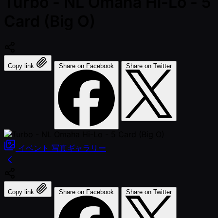
Turbo - NL Omaha Hi-Lo - 5
Card (Big O)
Copy link
Share on Facebook
Share on Twitter
イベント
写真ギャラリー
Copy link
Share on Facebook
Share on Twitter