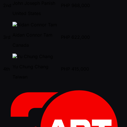
John Joseph Panish
2nd
PHP
968,000
United States
Aidan Connor Tam
3rd
PHP
622,000
Canada
Yu Chung Chang
4th
PHP
415,000
Taiwan